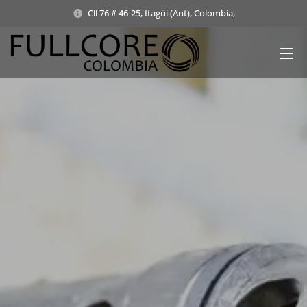
Cll 76 # 46-25, Itagüí (Ant), Colombia,