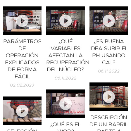
PARÁMETROS
¿QUÉ
¿ES BUENA
DE
VARIABLES
IDEA SUBIR EL
OPERACIÓN
AFECTAN LA
PH USANDO
EXPLICADOS
RECUPERACIÓN
CAL?
DE FORMA
DEL NÚCLEO?
06.11.2022
FÁCIL
06.11.2022
02.02.2023
DESCRIPCIÓN
¿QUÉ ES EL
DE UN BARRIL