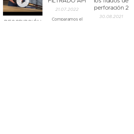
FILTRADO API
los fluidos de
perforación 2
21.07.2022
30.08.2021
Comparamos el
DESCRIPCIÓN
filtrado con agua,
DE UN BARRIL
polímero, bentonita
DE
y bentonita + PAC.
PERFORACIÓN
DIAMANTINA
1
RODAMIENTOS
21.07.2022
DEL CABEZAL
Describimos cada
10.09.2020
CORE BITS
componente de un
COMPARATION
barril de perforación
de exploración.
SIZE
10.09.2020
Funciones de