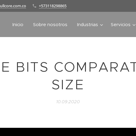
ullcore.com.co
+573118298865
Inicio
Sobre nosotros
Industrias
Servicios
E BITS COMPARA
SIZE
10.09.2020